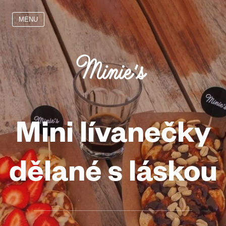
MENU
Mini lívanečky
dělané s láskou