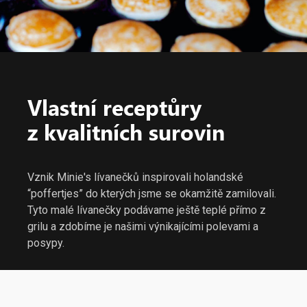
Vlastní receptůry
z kvalitních surovin
Vznik Minie's lívanečků inspirovali holandské
“poffertjes” do kterých jsme se okamžitě zamilovali.
Tyto malé lívanečky podávame ještě teplé přímo z
grilu a zdobíme je našimi výnikajícími polevami a
posypy.
Během pěti let jsme již obsloužili deseti tisíce
spokojených zákazníků v naši celoroční provozovně